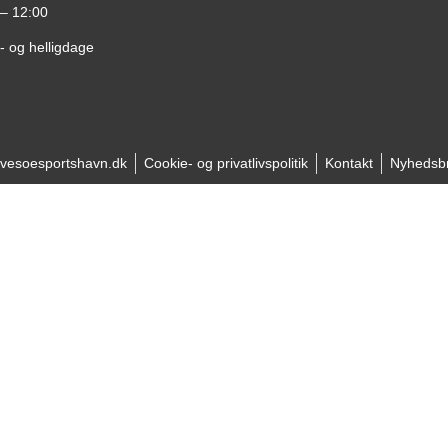
 – 12:00
- og helligdage
ivesoesportshavn.dk
Cookie- og privatlivspolitik
Kontakt
Nyhedsb