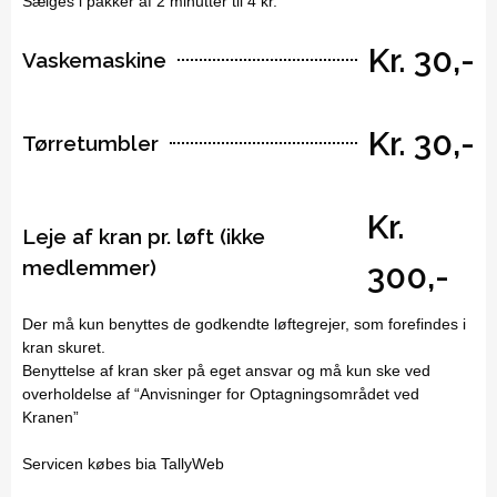
Sælges i pakker af 2 minutter til 4 kr.
Kr. 30,-
Vaskemaskine
Kr. 30,-
Tørretumbler
Kr.
Leje af kran pr. løft (ikke
medlemmer)
300,-
Der må kun benyttes de godkendte løftegrejer, som forefindes i
kran skuret.
Benyttelse af kran sker på eget ansvar og må kun ske ved
overholdelse af “Anvisninger for Optagningsområdet ved
Kranen”
Servicen købes bia TallyWeb